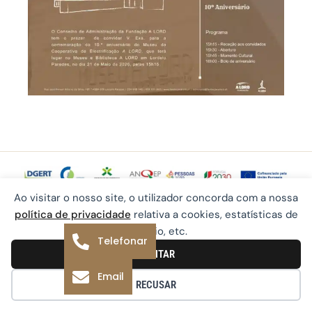
Ao visitar o nosso site, o utilizador concorda com a nossa
© 2026 Fundação A LORD | Desenvolvido por
política de privacidade
relativa a cookies, estatísticas de
®
Ping
rastreio, etc.
Telefonar
Política de Privacidade
Política de Cookies
ACEITAR
Email
RECUSAR