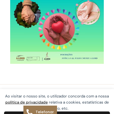
Ao visitar o nosso site, o utilizador concorda com a nossa
política de privacidade
relativa a cookies, estatísticas de
© 2026 Fundação A LORD | Desenvolvido por
rastreio, etc.
Telefonar
®
Ping