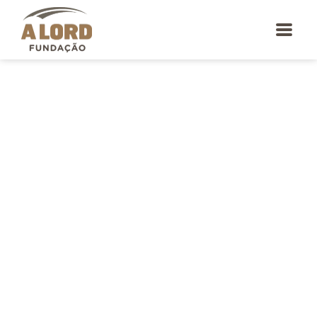
content
BEM VINDO À
FUNDAÇÃO A LORD
Os nossos objetivos são intervir diretamente
ou em cooperação com outras entidades, nas
áreas da educação, ciência ou arte e apoio
social.