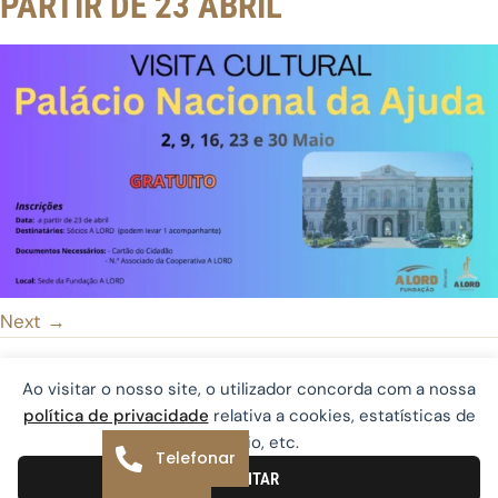
PARTIR DE 23 ABRIL
Next
→
Ao visitar o nosso site, o utilizador concorda com a nossa
política de privacidade
relativa a cookies, estatísticas de
© 2026 Fundação A LORD | Desenvolvido por
rastreio, etc.
Telefonar
®
Ping
ACEITAR
Política de Privacidade
Política de Cookies